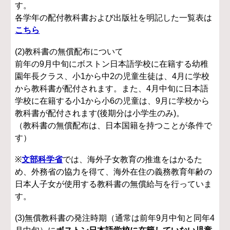
す。
各学年の配付教科書および出版社を明記した一覧表は
こちら
(2)教科書の無償配布について
前年の9月中旬にボストン日本語学校に在籍する幼稚
園年長クラス、小1から中2の児童生徒は、4月に学校
から教科書が配付されます。また、4月中旬に日本語
学校に在籍する小1から小6の児童は、9月に学校から
教科書が配付されます(後期分は小学生のみ)。
（教科書の無償配布は、日本国籍を持つことが条件で
す）
※
文部科学省
では、海外子女教育の推進をはかるた
め、外務省の協力を得て、海外在住の義務教育年齢の
日本人子女が使用する教科書の無償給与を行っていま
す。
(3)無償教科書の発注時期（通常は前年9月中旬と同年4